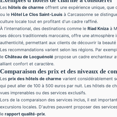
Exemples d'hôtels de charme à considérer
Les
hôtels de charme
offrent une expérience unique, que c
ou le
Hôtel Le Clos Saint-Louis
à Carcassonne se distinguen
culture locale tout en profitant d'un cadre raffiné.
À l'international, des destinations comme le
Riad Kniza
à M
ses décors traditionnels marocains, offre une atmosphère 
authenticité, permettant aux clients de découvrir la beauté
Les recommandations varient selon les régions. Par exemp
le
Château de Locguénolé
propose un cadre enchanteur av
alliant confort et caractère.
Comparaison des prix et des niveaux de con
Les
prix des hôtels de charme
varient considérablement sel
qui peut aller de 100 à 500 euros par nuit. Les hôtels de 
vues imprenables ou des services exclusifs.
Lors de la comparaison des services inclus, il est importan
excursions locales. D'autres peuvent proposer des services 
le
rapport qualité-prix
.