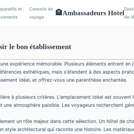
paratifs et
Conseils de
Dest
Ambassadeurs Hotel
🏨
ssements
voyage
de r
ir le bon établissement
e expérience mémorable. Plusieurs éléments entrent en jeu :
références esthétiques, mais s'étendent à des aspects prati
issement idéal, et offrez-vous une parenthèse enchantée.
lière à plusieurs critères. L'emplacement idéal est souvent 
ant une atmosphère paisible. Les voyageurs recherchent géné
galement un rôle majeur dans cette sélection. Un hôtel de 
style architectural qui raconte une histoire. Les matériaux